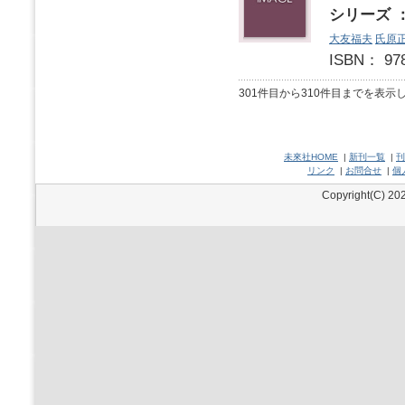
シリーズ 
大友福夫
氏原
ISBN： 9
301件目から310件目までを表示
未來社HOME
|
新刊一覧
|
刊
リンク
|
お問合せ
|
個
Copyright(C) 202