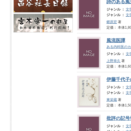
詩のある風
ジャンル ：
文
ジャンル ：
文
郷原宏
著
定価： 本体1,8
風流医譚
ある内科医のカ
ジャンル ：
文
上野幸久
著
定価： 本体1,6
伊藤千代子
ジャンル ：
文
ジャンル ：
文
東栄蔵
著
定価： 本体1,5
批評の記号
ジャンル ：
文