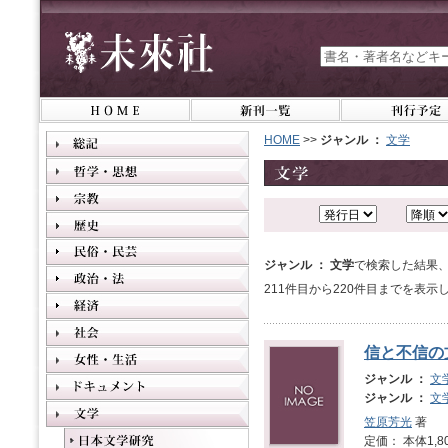
HOME
>>
ジャンル ：
文学
ジャンル ： 文学
で検索した結果、
211件目から220件目までを表示
信と不信の
ジャンル ：
文
ジャンル ：
文
笠原芳光
著
定価： 本体1,8