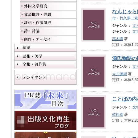
なんじゃら
付・竹久夢二素
ジャンル ：
文
ジャンル ：
文
高木護
著
定価： 本体1,2
源氏物語の
ジャンル ：
文
今井源衛
著
定価： 本体3,5
ことばの内
ジャンル ：
文
乾裕幸
著
定価： 本体2,8