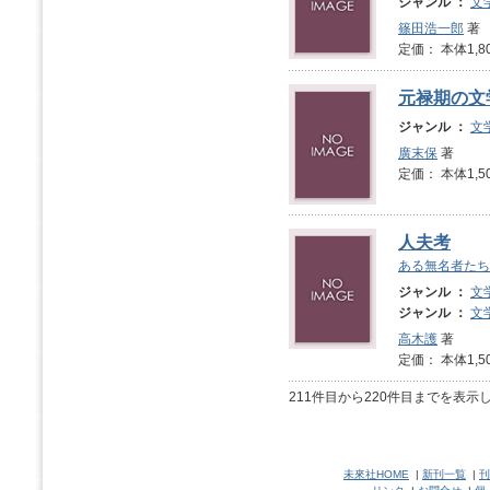
ジャンル ：
文
篠田浩一郎
著
定価： 本体1,8
元禄期の文
ジャンル ：
文
廣末保
著
定価： 本体1,5
人夫考
ある無名者たち
ジャンル ：
文
ジャンル ：
文
高木護
著
定価： 本体1,5
211件目から220件目までを表示
未來社HOME
|
新刊一覧
|
刊