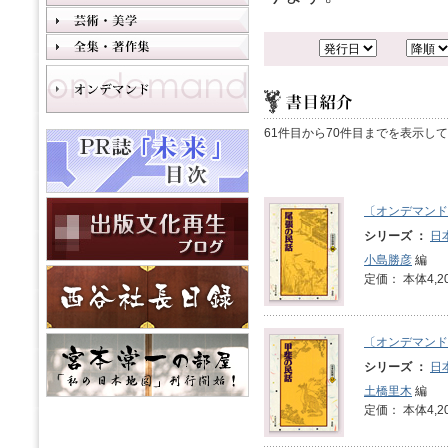
61件目から70件目までを表示し
〔オンデマンド
シリーズ ：
日
小島勝彦
編
定価： 本体4,2
〔オンデマンド
シリーズ ：
日
土橋里木
編
定価： 本体4,2