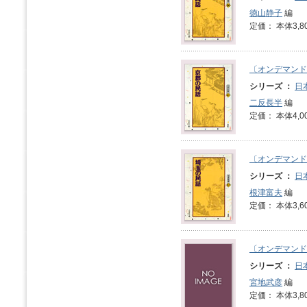
徳山静子
編
定価： 本体3,8
〔オンデマンド
シリーズ ：
日
二反長半
編
定価： 本体4,0
〔オンデマンド
シリーズ ：
日
根津富夫
編
定価： 本体3,6
〔オンデマンド
シリーズ ：
日
宮地武彦
編
定価： 本体3,8