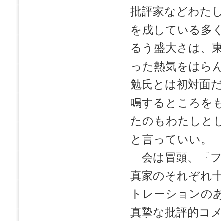
批評家などわた
を成している多
るう盛大さは、
った熱気をはら
勉氏とは初対面
鳴するところを
たのもわたしと
と言っていい。
会は冒頭、『フ
真家のそれぞれ
トレーションの
真摯な批評的コ