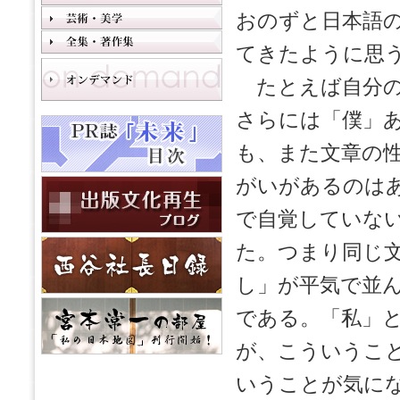
おのずと日本語
てきたように思
たとえば自分の
さらには「僕」
も、また文章の
がいがあるのは
で自覚していな
た。つまり同じ
し」が平気で並
である。「私」
が、こういうこ
いうことが気に