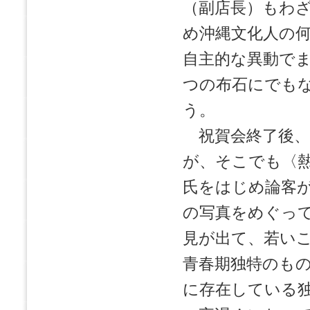
（副店長）もわ
め沖縄文化人の
自主的な異動で
つの布石にでも
う。
祝賀会終了後、
が、そこでも〈
氏をはじめ論客
の写真をめぐっ
見が出て、若い
青春期独特のも
に存在している