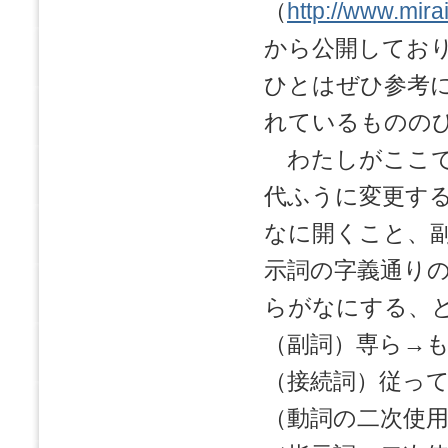
（
http://www.mirai
から公開してお
ひとはぜひ参考
れているものの
わたしがここで
代ふうに変更す
なに開くこと、
示詞の字義通り
らがなにする、
（副詞）専ら→
（接続詞）従っ
（動詞の二次使