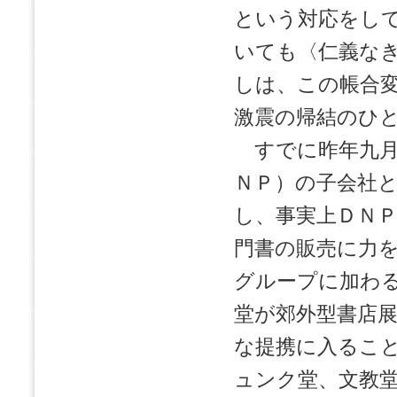
という対応をし
いても〈仁義な
しは、この帳合
激震の帰結のひ
すでに昨年九月
ＮＰ）の子会社
し、事実上ＤＮ
門書の販売に力
グループに加わ
堂が郊外型書店
な提携に入るこ
ュンク堂、文教