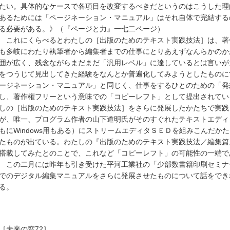
たい。具体的なケースで各項目を改変するべきだというのはこうした理
あるためには「ページネーション・マニュアル」はそれ自体で完結する
る必要がある。》（『ページと力』一七二ページ）
これにくらべるとわたしの［出版のためのテキスト実践技法］は、著
も多岐にわたり執筆者から編集者までの仕事にとりあえずなんらかのか
囲が広く、残念ながらまだまだ「汎用レベル」に達しているとは言いが
をつうじて見出してきた経験をなんとか普遍化してみようとしたものに
ージネーション・マニュアル」と同じく、仕事をするひとのための「発
し、著作権フリーという意味での「コピーレフト」として提出されてい
しの［出版のためのテキスト実践技法］をさらに発展したかたちで実践
が、唯一、プログラム作者の山下道明氏がそのすぐれたテキストエディタLightW
もにWindows用もある）にストリームエディタＳＥＤを組みこんだか
たものが出ている。わたしの『出版のためのテキスト実践技法／編集篇
搭載してみたとのことで、これなど「コピーレフト」の可能性の一端で
この二月には昨年も引き受けた平河工業社の「少部数書籍印刷セミナ
でのデジタル編集マニュアルをさらに発展させたものについて話をでき
る。
［未来の窓72］