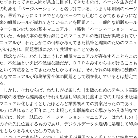
たずさわってきた人間が共通に目ざしてきたものは、ページを生みだす
の対象を「ページネーション」と名づけている。つまり印刷物のページ
る。最近のようにＤＴＰでどんなページでも組むことができるようにな
来の組版ルールが崩れてきていることを問題とし、一般的な組版ルール
ネーションのための基本マニュアル」（略称「ページネーション・マニ
ていた。今回の本の巻末付録にこのマニュアルの改訂版が掲載されてい
ニュアルが、わたしがこの何年か考えてきた執筆と編集のためのマニュ
がいはあれ、問題意識において共通することである。
残念ながら、わたしはこうした組版マニュアルが存在することをこの
た。不勉強といえば不勉強な話だが、ＤＴＰをみずから手がけることも
という方法をとってきたわたしからすれば、それぞれの印刷所に独自の
んなマニュアルが印刷業界全体の問題として顕在化しているとは想定で
る。
しかし、それならば、わたしが提案した［出版のためのテキスト実践
作成の段階から編集者がそれを処理し印刷所に渡すまでの工程を出版編
マニュアル化しようとしたほとんど業界初めての提案だったのであり、
ル」に遅れること五年にして出現した出版編集の立場からの具体的なマ
味では、鈴木一誌氏の「ページネーション・マニュアル」はわたしの［
のその先に位置するものであり、デジタルデータを適切に処理して印刷
をもちうる考えかたなのである。
じつはこの本を読んだのは、鈴木氏が戸田ツトム氏とともに編集するデザ