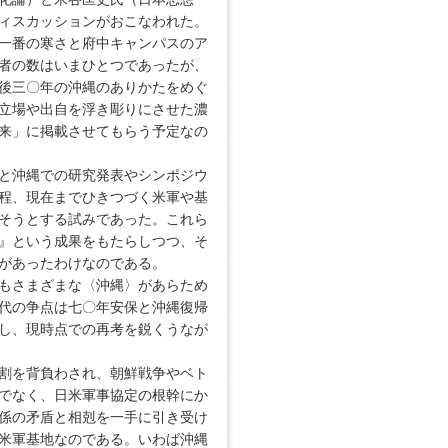
ィスカッションがおこなわれた。
一番の寒さと府中キャンパスのア
者の数はいまひとつであったが、
後三〇年の沖縄のありかたをめぐ
立場や出自を浮き彫りにさせた濃
来」に掲載させてもらう予定なの
と沖縄での研究発表やシンポジウ
程、現在までひきつづく米軍や基
そうとする試みであった。これら
』という成果をもたらしつつ、そ
があったわけなのである。
もさまざまな〈沖縄〉があらため
代の争点は七〇年安保と沖縄復帰
し、現時点での再考を鋭くうなが
割を背負わされ、朝鮮戦争やベト
でなく、日米軍事協定の根幹にか
係の矛盾と相剋を一手に引き受け
米軍基地なのである。いわば沖縄