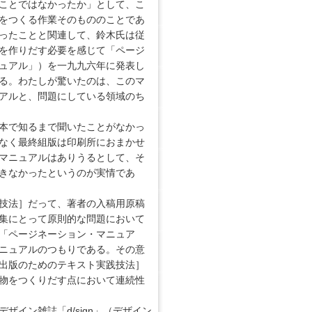
ことではなかったか」として、こ
をつくる作業そのもののことであ
ったことと関連して、鈴木氏は従
を作りだす必要を感じて「ページ
ュアル」）を一九九六年に発表し
る。わたしが驚いたのは、このマ
アルと、問題にしている領域のち
本で知るまで聞いたことがなかっ
なく最終組版は印刷所におまかせ
マニュアルはありうるとして、そ
きなかったというのが実情であ
技法］だって、著者の入稿用原稿
集にとって原則的な問題において
「ページネーション・マニュア
ニュアルのつもりである。その意
出版のためのテキスト実践技法］
物をつくりだす点において連続性
イン雑誌「d/sign」（デザイン