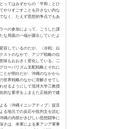
とってはみずからの「平和」とひ
てやりすごすことを許さない内な
でなく、たえず思想的争点でもあ
ラーの参加によって、こうした課
たな局面の一端が露出していたよ
変容しているのだが、〈冷戦〉以
クストのなかで、アジア戦略の位
意味もおおきく変化している。二
グローバリズム支配戦略とそれに
ことが明白だが、沖縄のなかから
の世界戦略のなかに溶解させてし
わせるようにして琉球大学三教授
在的な要求をふまえた正統的で建
よる〈沖縄イニシアティブ〉提言
よる地元での反応や批判文を読む
沖縄の内部がきびしい思想闘争に
深さは、米軍による東アジア軍事