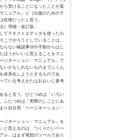
から受けることになったことが直
マニュアル」と［出版のためのテ
は収穫だったと思う。
法］増補・改訂版」
html/）で、主としてテキストエディタを使ったわ
そこでやろうとしていることは、
ならない確認事項や手順からはじ
たほうがいいと思えることをマニ
ージネーション・マニュアル」で
ないかもしれないものまでふくん
を体系化しようとするものであ
べている考えかたはおおいに参考
あると言う。ひとつめは「いろい
、ふたつめは「実際のしごとにあ
まり自分用「ページネーション・
ージネーション・マニュアル」を
いと思えるのは、つくりたいペー
アル」はまず発想のツールであり