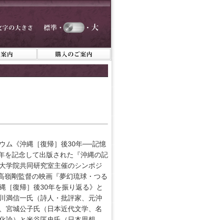
ム《沖縄［復帰］後30年──記憶
周年を記念して出版された『沖縄の記
大学院共同研究室主催のシンポジ
、高嶺剛監督の映画『夢幻琉球・つる
縄［復帰］後30年を振り返る》と
川満信一氏（詩人・批評家、元沖
、宮城公子氏（日本近代文学、名
化論）と米谷匡史氏（日本思想