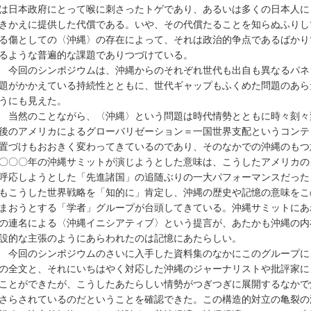
は日本政府にとって喉に刺さったトゲであり、あるいは多くの日本人に
きかえに提供した代償である。いや、その代償たることを知らぬふりし
る傷としての〈沖縄〉の存在によって、それは政治的争点であるばかり
るような普遍的な課題でありつづけている。
今回のシンポジウムは、沖縄からのそれぞれ世代も出自も異なるパネ
題がかかえている持続性とともに、世代ギャップもふくめた問題のあら
うにも見えた。
当然のことながら、〈沖縄〉という問題は時代情勢とともに時々刻々
後のアメリカによるグローバリゼーション＝一国世界支配というコンテ
置づけもおおきく変わってきているのであり、そのなかでの沖縄のもつ
〇〇〇年の沖縄サミットが演じようとした意味は、こうしたアメリカの
呼応しようとした「先進諸国」の追随ぶりの一大パフォーマンスだった
もこうした世界戦略を「知的に」肯定し、沖縄の歴史や記憶の意味をこ
まおうとする「学者」グループが台頭してきている。沖縄サミットにあ
の連名による〈沖縄イニシアティブ〉という提言が、あたかも沖縄の内
設的な主張のようにあらわれたのは記憶にあたらしい。
今回のシンポジウムのさいに入手した資料集のなかにこのグループに
の全文と、それにいちはやく対応した沖縄のジャーナリストや批評家に
ことができたが、こうしたあたらしい情勢がつぎつぎに展開するなかで
さらされているのだということを確認できた。この構造的対立の亀裂の