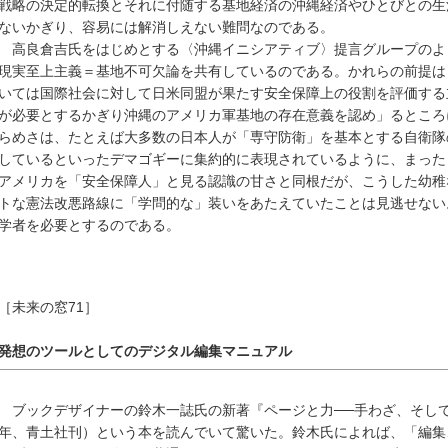
戦略の決定的転換とそれに付随する基地経済の沖縄経済やひとびとの生
ないかぎり、容易には解消しえない難問なのである。
高良倉吉氏をはじめとする〈沖縄イニシアティブ〉提言グループのよ
現実至上主義＝基地不可欠論を共有しているのである。かれらの前提は
いては国際社会に対して日米同盟が果たす安全保障上の役割を評価する
が必要とするかぎり沖縄のアメリカ軍基地の存在意義を認め」るところ
らめさは、たとえば大多数の日本人が「専守防衛」を基本とする自衛隊
しているといったデマゴギーに集約的に表現されているように、まった
アメリカを「安全保障人」と見る認識の甘さと同根だが、こうした幼稚
トな憲法改悪路線に「学問的な」装いをあたえていたことは見逃せない
学者を必要とするのである。
［未来の窓71］
発想のツールとしてのデジタル編集マニュアル
ブックデザイナーの鈴木一誌氏の新著『ページと力──手わざ、そし
年、青土社刊）という本を読んでいて驚いた。鈴木氏によれば、「編集