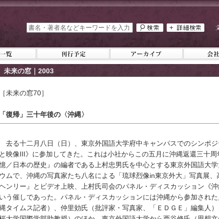
未来の窓｜2003
［未来の窓70］
「復帰」三十年後の〈沖縄〉
去る十二月八日（日）、東京外国語大学府中キャンパスでのシンポジウ
と映像III》に参加してきた。これは小社からこの五月に沖縄返還三十
憶／日本の歴史』の編者である上村忠男氏を中心とする東京外国語大学
ウムで、沖縄の写真家たち八名による「琉球烈像in東京外大」写真展
ヘンリー』とビデオ上映、上村氏司会のパネル・ディスカッション《沖
いう催しであった。パネル・ディスカッションには沖縄から参加された
縄タイムス記者）、仲里効氏（批評家・写真家、「ＥＤＧＥ」編集人）
桜大学国際学部助教授）のほか、東京外国語大学から西谷修氏（思想文