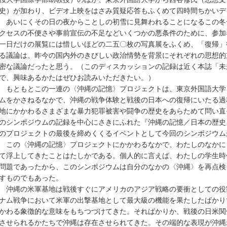
史）が加わり、ビデオ上映をはさみ質疑応答もふくめて四時間ちかいデ
あいにくその日の夜からことしの初雪に見舞われることになるこの冬
クセスの不便さや事前宣伝の不足などいくつかの悪条件のために、参加
一日だけの展覧には惜しいほどの二五〇枚の写真展をふくめ、「復帰」
る議論は、昨今の国内外のきびしい政治情勢を背景にそれぞれの思想的
密な議論だったと思う。（このディスカッションの記録は近く本誌「未
で、興味あるかたはぜひお読みいただきたい。）
もともとこの一連の〈沖縄の記憶〉プロジェクトは、東京外国語大学
ムをかさねるなかで、沖縄の戦争体験と戦後の日本への復帰にいたる過
地にかかわるさまざまな暴力犯罪被害や闘争の歴史をあらためて問い直
のシンポジウムの記録を中心にさきにふれた『沖縄の記憶／日本の歴史
のプロジェクトの最後を締めくくるイベントとして今回のシンポジウム
この〈沖縄の記憶〉プロジェクトにかかわるなかで、わたしのなかに
て浮上してきたことはたしかである。個人的に言えば、わたしの学生時
問題であったから、このシンポジウムは自分のなかの〈沖縄〉を再点検
すものでもあった。
沖縄の米軍基地は戦後すぐにアメリカのアジア戦略の要衝としての役
ナム戦争において米軍の出撃基地として最大級の機能を果たしたばかり
かわる象徴的な意味をもちつづけてきた。そればかりか、戦後の日米関
させられるかたちで沖縄は存在させられてきた。その端的な表現が沖縄