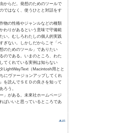
由からだ。発想のためのツールで
のではなく、使うひとと対話をす
作物の性格やジャンルなどの種類
かわりがあるという意味で守備範
たい。むしろわたしの個人的実践
すぎない。しかしだからこそ「ペ
想のためのツール」でありたい
るのである。いまのところ、わた
してくれている実例は知らない
ayText（Macintosh用とと
たちにヴァージョンアップしてくれ
』を読んでＳＥＤの良さを知って
あろう。
ー」がある。未來社ホームページ
ればいいと思っているところであ
▲up