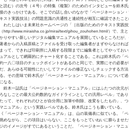
と読む）の次号（４号）の特集《複製》のためのインタビューを鈴木氏
接のきっかけである。そこでの話し合いのなかで「ページネーション・
キスト実践技法］の問題意識の共通性と連続性が相互に確認できたこと
わたしはいま未來社ホームページの「［出版のためのテキスト実践技
（http://www.miraisha.co.jp/mirai/text/gihou_zouhohen.
かりやすい新しいデジタル編集マニュアルを展開しているところだが、
著者からの入稿原稿とファイルを受け取った編集者がまずやらなければ
まって、できれば印刷所に入稿する段階までに編集者としてやっておい
ュアルとして網羅的にチャート化することである。これは鈴木氏の「ペ
約一八〇項目のチェックポイントがあるのと同じで、実際にその必要が
だ、あらゆる可能性にたいしてファイルの修正ないしチェックする方法
る。その意味で鈴木氏が「ページネーション・マニュアル」について述
になる。
鈴木一誌氏は「ページネーション・マニュアル」にはふたつの次元が
ろなしごとの最大公約数的なガイドラインとしての汎用レベル」であり
たって、それぞれのひとが自分用に加筆や削除、改変をしたもの」、つ
マニュアル」という実践レベルである。鈴木氏はこうも書いている。
《「ページネーション・マニュアル」は、山の装備表に似ている。「ペ
眺めながら、この項目はいらない、ここをもっとていねいに膨らませた
ジのイメージがすでにあるということだ。「ページネーション・マニュ