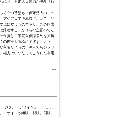
活における絶大な威力が減殺され
って立つ基盤も、保守勢力のこの
「アジア太平洋地域において、ひ
立場に立つものであり、この同盟
に帰着する。かれらの主張のでた
の保持と日米安全保障条約を支持
くの現実追随論にすぎず、また、
な主張が当時の小渕首相らのソフ
。権力はいつだってこうした御用
▲up
てデジタル・デザイン』（二〇〇二
、デザインや組版、製版、刷版に