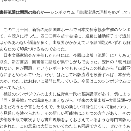
書籍流通は問題の核心か
──シンポジウム「書籍流通の理想をめざして
この二月十日、新宿の紀伊国屋ホールで日本文藝家協会主催のシンポ
て」を聴きに行った。四〇〇席を超す会場に、通路に補助椅子まで追加
はかみあわない議論が多く、出版界がかかえている諸問題がいずれも解
あらためて印象づけるものであった。
日本文藝家協会が主催したわりには、今回は出版〈流通〉にとりあえ
取次、新古書店、図書館に話題が集中しがちであった。翌日の「朝日新
れない、何が問題」というレポートでももっぱらこの観点から「出版不
心にまとめられていた。だが、はたして出版流通を改善すれば、本が売
のか、わたしはおおいに疑問に思っている。今回はこのシンポジウムに
述べてみたい。
標題のシンポジウムのまえに佐野眞一氏の基調講演があり、例によっ
『同・延長戦』での議論をふまえながら、従来の大量出版─大量流通─
まるだろうと予言したうえで、出版の新しい可能性について触れつつ、
う見通しを述べられた。その新しい可能性はふたつの方向があり、その
少部数出版で取次よりも書店現場をよくおさえているような専門書版元
とされた。この意見は大筋においてわたしも同調できるし、ぜひそうあ